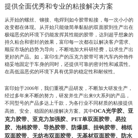
提供全面优秀和专业的粘接解决方案
从开始的螺丝、铆接、电焊到如今胶带粘接，每一次小小的
改变都在体现。从开始只能做简单黏贴的双面胶到生产出在
极端恶劣的环境下仍能发挥其性能的胶带，达到超乎想象的
持久粘合和密封的效果，富印每一次都在以解决客户需求、
顺应市场的趋势为导向，不断地加大科研经费，以求生产出
更好的产品。如，富印生产的
压克力胶带可将汽车内外饰件
稳妥地固定于车身的同时，还提供可靠的密封性和减震性。
在高低温恶劣的环境下具有优异的稳定性和耐候性。
富印始于2006年，我们重视产品研发，
不断加大研发生产，
经过多年来不断的努力，研发并生产出来9大系列的产品，
不同型号的产品多达上千款，为各行业不同材质的粘接提供
OCA光学胶、亚
高效、安全、稳固的粘接解决方案。其中
克力胶带、亚克力加强胶、PET单双面胶带、易拉
胶、泡棉胶带、导热胶带、防爆膜、挂钩胶带、棉纸
双面胶带、
无纺布双面胶带
、
无基材双面胶带、防水